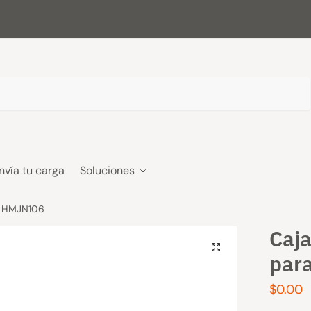
nvía tu carga
Soluciones
– HMJN106
Caj
par
$
0.00