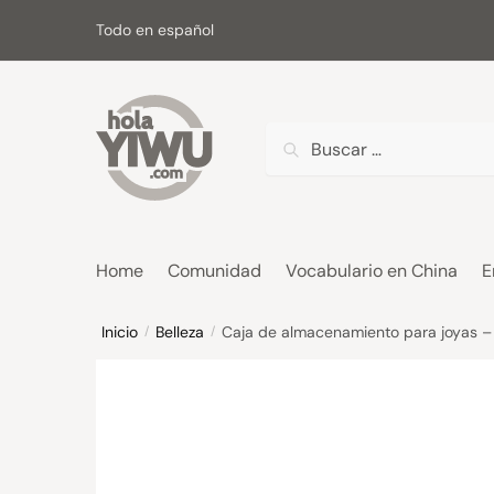
Skip
Skip
Todo en español
to
to
navigation
content
Buscar:
Home
Comunidad
Vocabulario en China
E
Inicio
Belleza
Caja de almacenamiento para joyas 
/
/