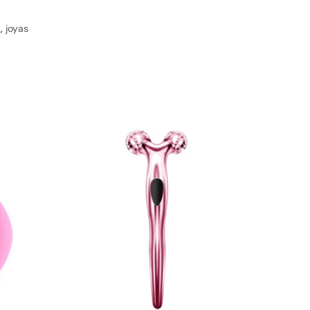
a
,
joyas