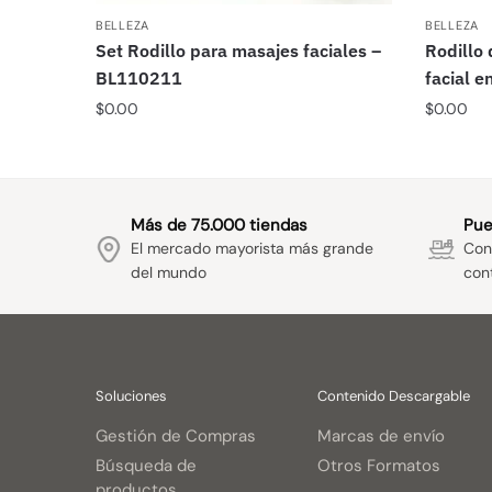
BELLEZA
BELLEZA
Set Rodillo para masajes faciales –
Rodillo
BL110211
facial e
$
0.00
$
0.00
Más de 75.000 tiendas
Pue
El mercado mayorista más grande
Con 
del mundo
con
Soluciones
Contenido Descargable
Gestión de Compras
Marcas de envío
Búsqueda de
Otros Formatos
productos