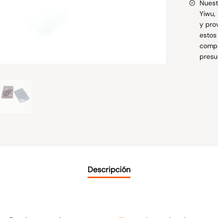
Nuest
Yiwu,
y pro
estos
compr
presu
Descripción