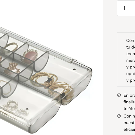
Caja
de
almace
para
joyas
Con 
-
tu d
HMJN10
tecn
cantida
merc
y pr
opci
y pr
En pr
final
teléf
Con h
cuest
eficie