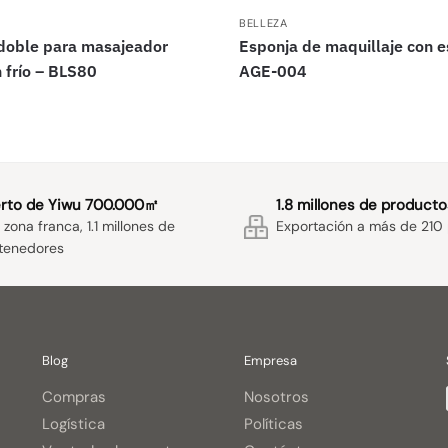
BELLEZA
 doble para masajeador
Esponja de maquillaje con e
n frío – BLS80
AGE-004
rto de Yiwu 700.000㎡
1.8 millones de producto
zona franca, 1.1 millones de
Exportación a más de 210 
tenedores
Blog
Empresa
Compras
Nosotros
Logística
Políticas