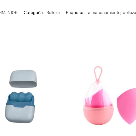
HMJN106
Categoría:
Belleza
Etiquetas:
almacenamiento
,
bellez