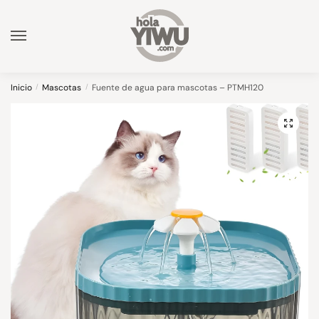
Skip
Skip
to
to
navigation
content
Inicio
/
Mascotas
/
Fuente de agua para mascotas – PTMH120