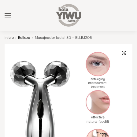
Skip
Skip
to
to
navigation
content
Inicio
/
Belleza
/
Masajeador facial 3D – BLLBJ206