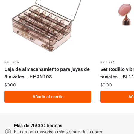
BELLEZA
BELLEZA
Caja de almacenamiento para joyas de
Set Rodillo vi
3 niveles – HMJN108
faciales – BL1
$
0.00
$
0.00
Añadir al carrito
Aña
Más de 75.000 tiendas
El mercado mayorista más grande del mundo