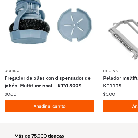
COCINA
COCINA
Fregador de ollas con dispensador de
Pelador multif
jabón, Multifuncional – KTYL899S
KT1105
$
0.00
$
0.00
Añadir al carrito
Aña
Más de 75.000 tiendas