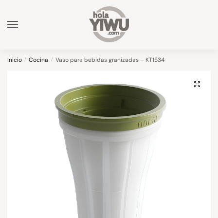
Skip
Skip
to
to
navigation
content
Inicio
/
Cocina
/
Vaso para bebidas granizadas – KT1534