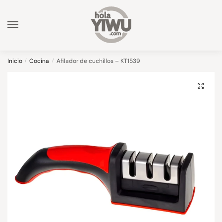
Skip
Skip
to
to
navigation
content
Inicio
/
Cocina
/
Afilador de cuchillos – KT1539