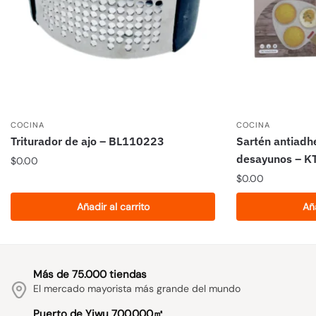
COCINA
COCINA
Triturador de ajo – BL110223
Sartén antiadh
desayunos – 
$
0.00
$
0.00
Añadir al carrito
Aña
Más de 75.000 tiendas
El mercado mayorista más grande del mundo
Puerto de Yiwu 700.000㎡