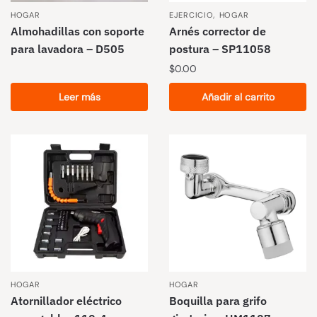
,
HOGAR
EJERCICIO
HOGAR
Almohadillas con soporte
Arnés corrector de
para lavadora – D505
postura – SP11058
$
0.00
Leer más
Añadir al carrito
HOGAR
HOGAR
Atornillador eléctrico
Boquilla para grifo