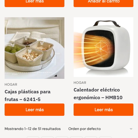
Leer más
Añadir al carrito
HOGAR
HOGAR
Calentador eléctrico
Cajas plásticas para
ergonómico – HMB10
frutas – 6241-5
Leer más
Leer más
Mostrando 1–12 de 51 resultados