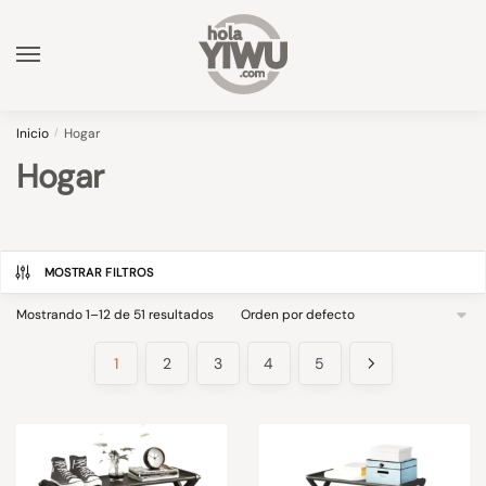
Skip
Skip
to
to
navigation
content
Inicio
/
Hogar
Hogar
MOSTRAR FILTROS
Mostrando 1–12 de 51 resultados
1
2
3
4
5