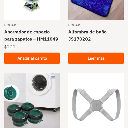
HOGAR
HOGAR
Ahorrador de espacio
Alfombra de baño –
para zapatos – HM11049
JS170202
$
0.00
Añadir al carrito
Leer más