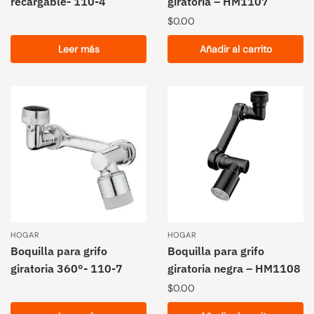
recargable- 110-4
giratoria – HM1107
$
0.00
Leer más
Añadir al carrito
HOGAR
HOGAR
Boquilla para grifo
Boquilla para grifo
giratoria 360°- 110-7
giratoria negra – HM1108
$
0.00