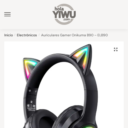
Skip
Skip
to
to
navigation
content
Inicio
/
Electrónicos
/
Auriculares Gamer Onikuma B90 – ELB90