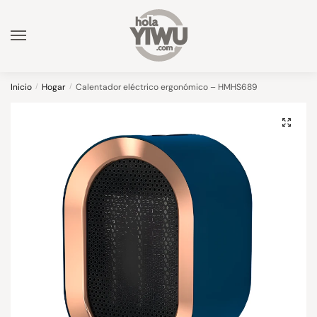
Skip
Skip
to
to
navigation
content
Inicio
/
Hogar
/
Calentador eléctrico ergonómico – HMHS689