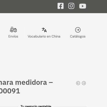
Envíos
Vocabulario en China
Catálogos
hara medidora –
00091
Tu negocio rentable