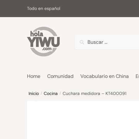
Skip
Skip
Todo en español
to
to
navigation
content
Buscar:
Home
Comunidad
Vocabulario en China
E
Inicio
Cocina
Cuchara medidora – KT400091
/
/