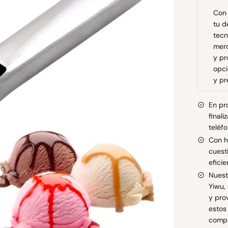
Con 
tu d
tecn
merc
y pr
opci
y pr
En pr
final
teléf
Con h
cuest
eficie
Nuest
Yiwu,
y pro
estos
compr