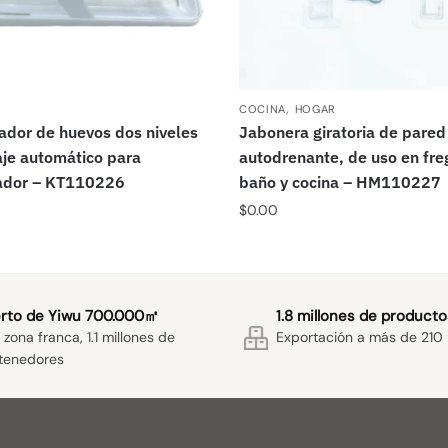
,
COCINA
HOGAR
ador de huevos dos niveles
Jabonera giratoria de pared
aje automático para
autodrenante, de uso en fre
rador – KT110226
baño y cocina – HM110227
$
0.00
rto de Yiwu 700.000㎡
1.8 millones de producto
zona franca, 1.1 millones de
Exportación a más de 210 
tenedores