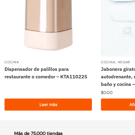
,
COCINA
COCINA
HOGAR
Dispensador de palillos para
Jabonera girat
restaurante o comedor – KTA110225
autodrenante, 
baño y cocina
$
0.00
Leer más
Aña
Más de 75.000 tiendas