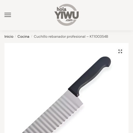
Skip
Skip
to
to
navigation
content
Inicio
/
Cocina
/
Cuchillo rebanador profesional – KT100354B