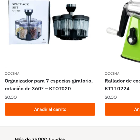
COCINA
COCINA
Organizador para 7 especias giratorio,
Rallador de co
rotación de 360° – KTOT020
KT110224
$
0.00
$
0.00
Añadir al carrito
Aña
Más de 75.000 tiendas