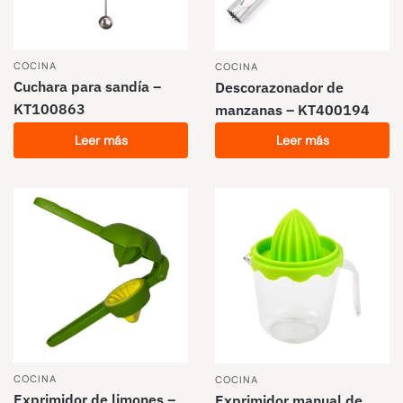
COCINA
COCINA
Cuchara para sandía –
Descorazonador de
KT100863
manzanas – KT400194
Leer más
Leer más
COCINA
COCINA
Exprimidor de limones –
Exprimidor manual de