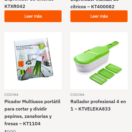
KTXR042
cítricos – KT400082
Leer más
Leer más
COCINA
COCINA
Picador Multiusos portátil
Rallador profesional 4 en
para cortar y dividir
1 – KTVELEKA833
pepinos, zanahorias y
fresas – KT1104
$
0.00