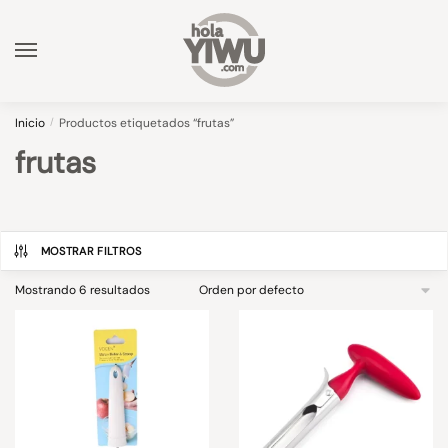
Skip
Skip
to
to
navigation
content
Inicio
/
Productos etiquetados “frutas”
frutas
MOSTRAR FILTROS
Mostrando 6 resultados