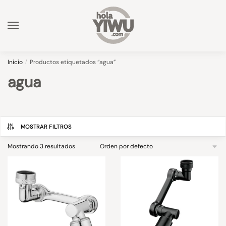
Skip
Skip
to
to
navigation
content
Inicio
/
Productos etiquetados “agua”
agua
MOSTRAR FILTROS
Mostrando 3 resultados