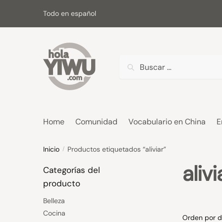
Skip
Skip
Todo en español
to
to
navigation
content
Buscar:
Home
Comunidad
Vocabulario en China
E
Inicio
Productos etiquetados “aliviar”
/
alivi
Categorías del
producto
Belleza
Cocina