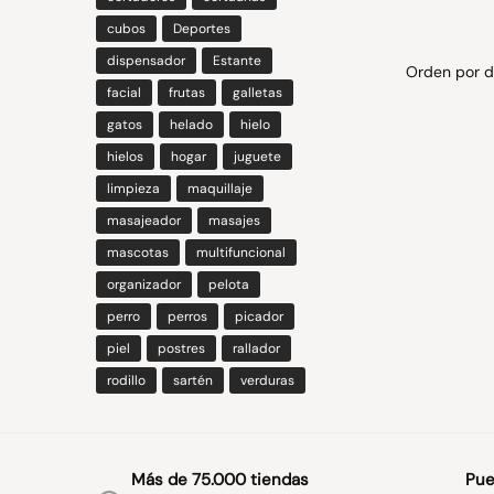
cubos
Deportes
dispensador
Estante
facial
frutas
galletas
gatos
helado
hielo
hielos
hogar
juguete
limpieza
maquillaje
masajeador
masajes
mascotas
multifuncional
organizador
pelota
perro
perros
picador
piel
postres
rallador
rodillo
sartén
verduras
Más de 75.000 tiendas
Pue