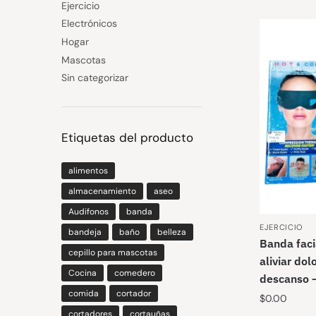
Ejercicio
Electrónicos
Hogar
Mascotas
Sin categorizar
Etiquetas del producto
alimentos
almacenamiento
aseo
Audifonos
banda
EJERCICIO
bandeja
baño
belleza
Banda faci
cepillo para mascotas
aliviar dol
Cocina
comedero
descanso
comida
cortador
$
0.00
cortadores
cortauñas