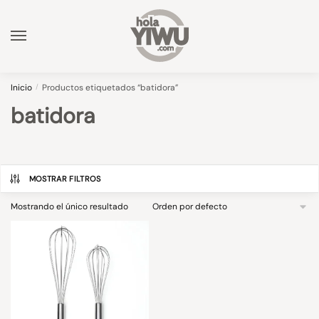
Skip
Skip
to
to
navigation
content
Inicio
/
Productos etiquetados “batidora”
batidora
MOSTRAR FILTROS
Mostrando el único resultado