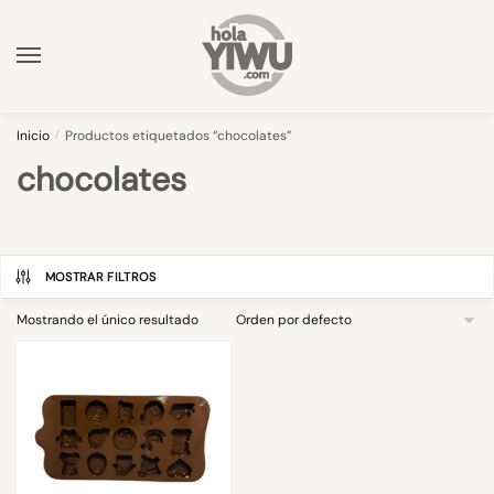
Skip
Skip
to
to
navigation
content
Inicio
/
Productos etiquetados “chocolates”
chocolates
MOSTRAR FILTROS
Mostrando el único resultado