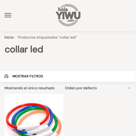
Skip
Skip
to
to
navigation
content
Inicio
/
Productos etiquetados “collar led”
collar led
MOSTRAR FILTROS
Mostrando el único resultado