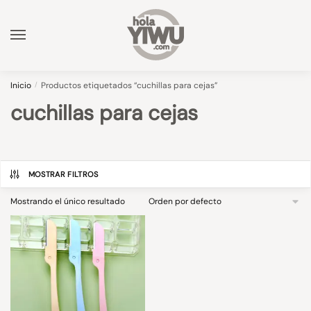
Skip
Skip
to
to
navigation
content
Inicio
/
Productos etiquetados “cuchillas para cejas”
cuchillas para cejas
MOSTRAR FILTROS
Mostrando el único resultado