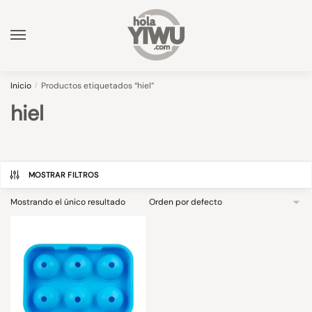
Skip
Skip
to
to
navigation
content
Inicio
/
Productos etiquetados “hiel”
hiel
MOSTRAR FILTROS
Mostrando el único resultado