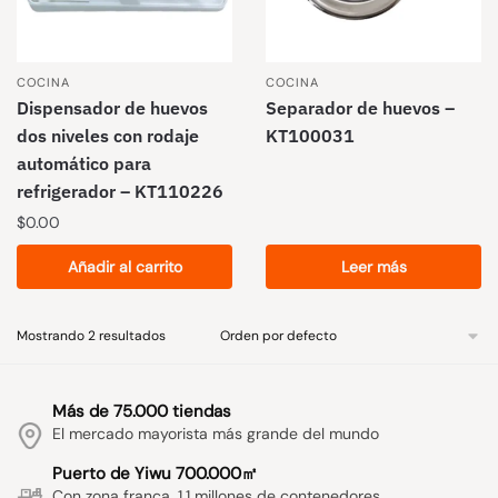
COCINA
COCINA
Dispensador de huevos
Separador de huevos –
dos niveles con rodaje
KT100031
automático para
refrigerador – KT110226
$
0.00
Añadir al carrito
Leer más
Mostrando 2 resultados
Más de 75.000 tiendas
El mercado mayorista más grande del mundo
Puerto de Yiwu 700.000㎡
Con zona franca, 1.1 millones de contenedores