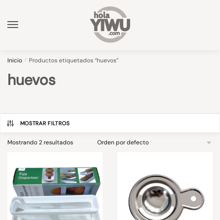
Skip
Skip
to
to
navigation
content
Inicio
/
Productos etiquetados “huevos”
huevos
MOSTRAR FILTROS
Mostrando 2 resultados