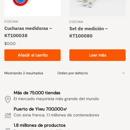
COCINA
COCINA
Cucharas medidoras –
Set de medición –
KT100038
KT100080
$
0.00
Añadir al carrito
Leer más
Mostrando 2 resultados
Más de 75.000 tiendas
El mercado mayorista más grande del mundo
Puerto de Yiwu 700.000㎡
Con zona franca, 1.1 millones de contenedores
1.8 millones de productos