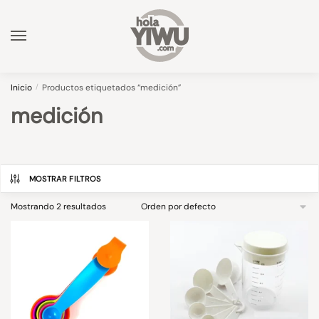
Skip
Skip
to
to
navigation
content
Inicio
/
Productos etiquetados “medición”
medición
MOSTRAR FILTROS
Mostrando 2 resultados