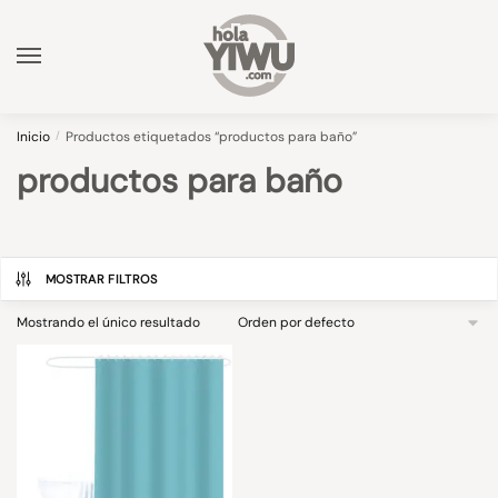
Skip
Skip
to
to
navigation
content
Inicio
/
Productos etiquetados “productos para baño”
productos para baño
MOSTRAR FILTROS
Mostrando el único resultado