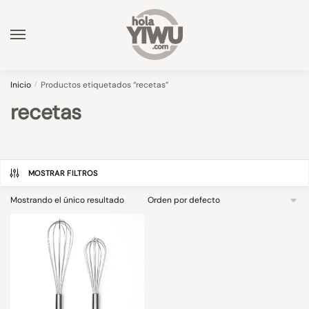
Skip
Skip
to
to
navigation
content
Inicio
/
Productos etiquetados “recetas”
recetas
MOSTRAR FILTROS
Mostrando el único resultado