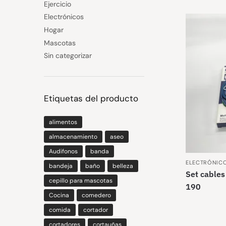
Ejercicio
Electrónicos
Hogar
Mascotas
Sin categorizar
Etiquetas del producto
alimentos
almacenamiento
aseo
Audifonos
banda
ELECTRÓNIC
bandeja
baño
belleza
Set cables
cepillo para mascotas
190
Cocina
comedero
comida
cortador
cortadores
cortauñas