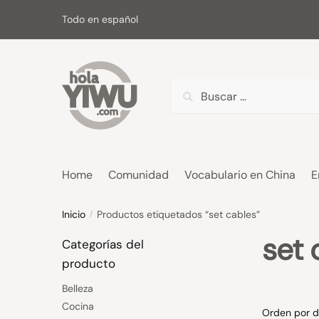
Skip
Skip
Todo en español
to
to
navigation
content
Buscar:
Home
Comunidad
Vocabulario en China
E
Inicio
Productos etiquetados “set cables”
/
set 
Categorías del
producto
Belleza
Cocina