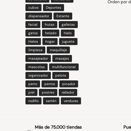
cubos
Deportes
dispensador
Estante
facial
frutas
galletas
gatos
helado
hielo
hielos
hogar
juguete
limpieza
maquillaje
masajeador
masajes
mascotas
multifuncional
organizador
pelota
perro
perros
picador
piel
postres
rallador
rodillo
sartén
verduras
Más de 75.000 tiendas
Pue