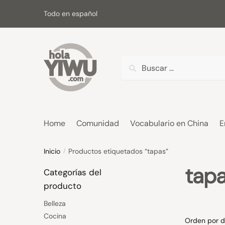
Skip
Skip
Todo en español
to
to
navigation
content
Buscar:
Home
Comunidad
Vocabulario en China
E
Inicio
Productos etiquetados “tapas”
/
tap
Categorías del
producto
Belleza
Cocina