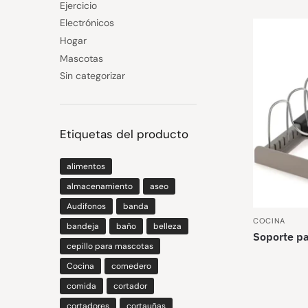
Ejercicio
Electrónicos
Hogar
Mascotas
Sin categorizar
Etiquetas del producto
alimentos
almacenamiento
aseo
Audifonos
banda
COCINA
bandeja
baño
belleza
Soporte pa
cepillo para mascotas
Cocina
comedero
comida
cortador
cortadores
cortauñas