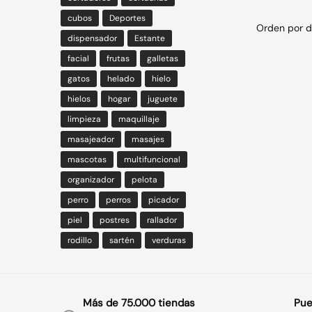
cubos
Deportes
dispensador
Estante
facial
frutas
galletas
gatos
helado
hielo
hielos
hogar
juguete
limpieza
maquillaje
masajeador
masajes
mascotas
multifuncional
organizador
pelota
perro
perros
picador
piel
postres
rallador
rodillo
sartén
verduras
Más de 75.000 tiendas
Pue