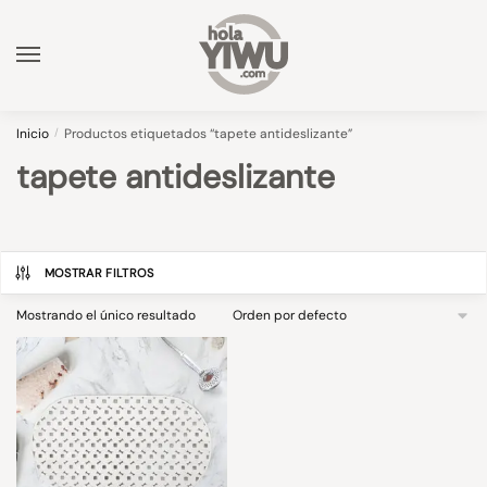
Skip
Skip
to
to
navigation
content
Inicio
/
Productos etiquetados “tapete antideslizante”
tapete antideslizante
MOSTRAR FILTROS
Mostrando el único resultado