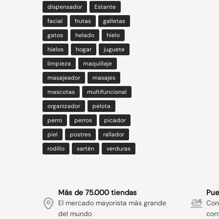
dispensador
Estante
facial
frutas
galletas
gatos
helado
hielo
hielos
hogar
juguete
limpieza
maquillaje
masajeador
masajes
mascotas
multifuncional
organizador
pelota
perro
perros
picador
piel
postres
rallador
rodillo
sartén
verduras
Más de 75.000 tiendas
Pue
El mercado mayorista más grande
Con 
del mundo
con