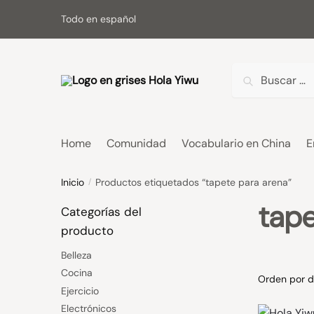
Skip
Skip
Todo en español
to
to
navigation
content
Buscar:
Home
Comunidad
Vocabulario en China
E
Inicio
Productos etiquetados “tapete para arena”
/
tape
Categorías del
producto
Belleza
Cocina
Ejercicio
Electrónicos