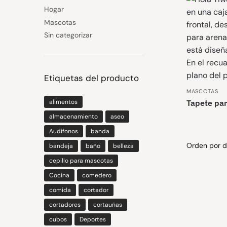
Hogar
Mascotas
Sin categorizar
Etiquetas del producto
MASCOTAS
Tapete pa
alimentos
almacenamiento
aseo
Audifonos
banda
bandeja
baño
belleza
cepillo para mascotas
Cocina
comedero
comida
cortador
cortadores
cortauñas
cubos
Deportes